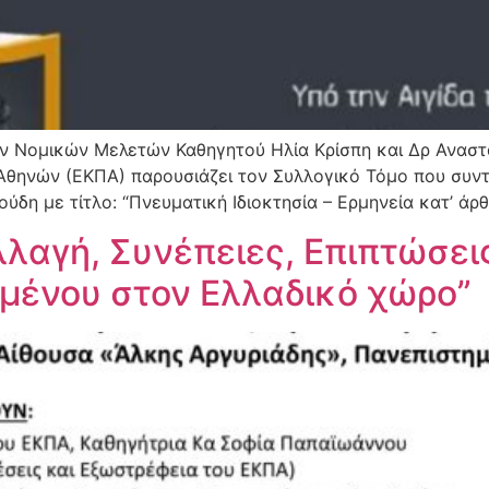
νών Νομικών Μελετών Καθηγητού Ηλία Κρίσπη και Δρ Αναστα
Αθηνών (ΕΚΠΑ) παρουσιάζει τον Συλλογικό Τόμο που συντ
δη με τίτλο: “Πνευματική Ιδιοκτησία – Ερμηνεία κατ’ άρθρ
λαγή, Συνέπειες, Επιπτώσεις
ομένου στον Ελλαδικό χώρο”