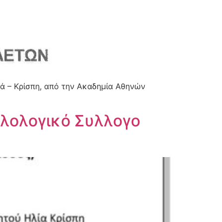
ά – Κρίσπη, από την Ακαδημία Αθηνών
ιλολογικό Συλλογο