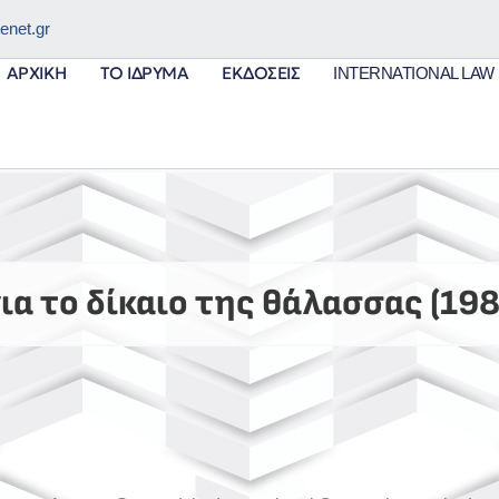
net.gr
ΑΡΧΙΚΉ
ΤΟ ΊΔΡΥΜΑ
ΕΚΔΌΣΕΙΣ
INTERNATIONAL LAW
ια το δίκαιο της θάλασσας (19