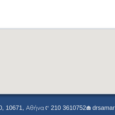
0, 10671, Αθήνα
210 3610752
drsamar