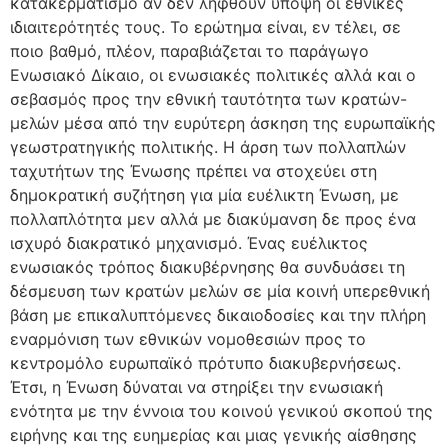
κατακερματισμό αν δεν ληφθούν υπόψη οι εθνικές
ιδιαιτερότητές τους. Το ερώτημα είναι, εν τέλει, σε
ποιο βαθμό, πλέον, παραβιάζεται το παράγωγο
Ενωσιακό Δίκαιο, οι ενωσιακές πολιτικές αλλά και ο
σεβασμός προς την εθνική ταυτότητα των κρατών-
μελών μέσα από την ευρύτερη άσκηση της ευρωπαϊκής
γεωστρατηγικής πολιτικής. Η άρση των πολλαπλών
ταχυτήτων της Ένωσης πρέπει να στοχεύει στη
δημοκρατική συζήτηση για μία ευέλικτη Ένωση, με
πολλαπλότητα μεν αλλά με διακύμανση δε προς ένα
ισχυρό διακρατικό μηχανισμό. Ένας ευέλικτος
ενωσιακός τρόπος διακυβέρνησης θα συνδυάσει τη
δέσμευση των κρατών μελών σε μία κοινή υπερεθνική
βάση με επικαλυπτόμενες δικαιοδοσίες και την πλήρη
εναρμόνιση των εθνικών νομοθεσιών προς το
κεντρομόλο ευρωπαϊκό πρότυπο διακυβερνήσεως.
Έτσι, η Ένωση δύναται να στηρίξει την ενωσιακή
ενότητα με την έννοια του κοινού γενικού σκοπού της
ειρήνης και της ευημερίας και μιας γενικής αίσθησης