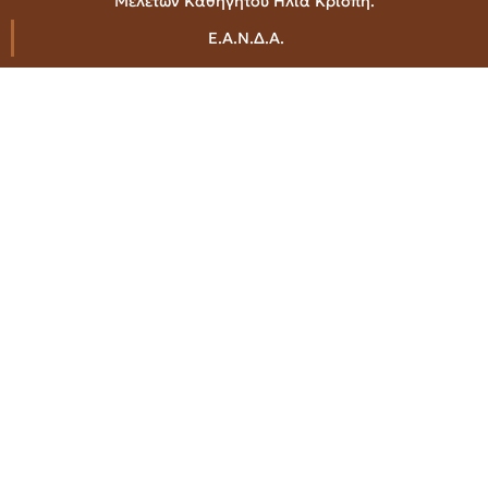
Μελετών Καθηγητού Ηλία Κρίσπη.
Ε.Α.Ν.Δ.Α.