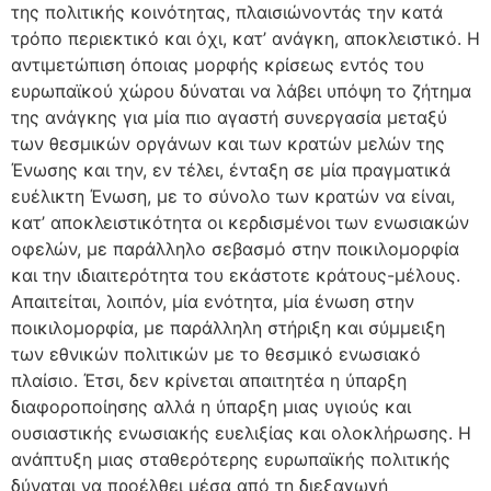
της πολιτικής κοινότητας, πλαισιώνοντάς την κατά
τρόπο περιεκτικό και όχι, κατ’ ανάγκη, αποκλειστικό. Η
αντιμετώπιση όποιας μορφής κρίσεως εντός του
ευρωπαϊκού χώρου δύναται να λάβει υπόψη το ζήτημα
της ανάγκης για μία πιο αγαστή συνεργασία μεταξύ
των θεσμικών οργάνων και των κρατών μελών της
Ένωσης και την, εν τέλει, ένταξη σε μία πραγματικά
ευέλικτη Ένωση, με το σύνολο των κρατών να είναι,
κατ’ αποκλειστικότητα οι κερδισμένοι των ενωσιακών
οφελών, με παράλληλο σεβασμό στην ποικιλομορφία
και την ιδιαιτερότητα του εκάστοτε κράτους-μέλους.
Απαιτείται, λοιπόν, μία ενότητα, μία ένωση στην
ποικιλομορφία, με παράλληλη στήριξη και σύμμειξη
των εθνικών πολιτικών με το θεσμικό ενωσιακό
πλαίσιο. Έτσι, δεν κρίνεται απαιτητέα η ύπαρξη
διαφοροποίησης αλλά η ύπαρξη μιας υγιούς και
ουσιαστικής ενωσιακής ευελιξίας και ολοκλήρωσης. Η
ανάπτυξη μιας σταθερότερης ευρωπαϊκής πολιτικής
δύναται να προέλθει μέσα από τη διεξαγωγή