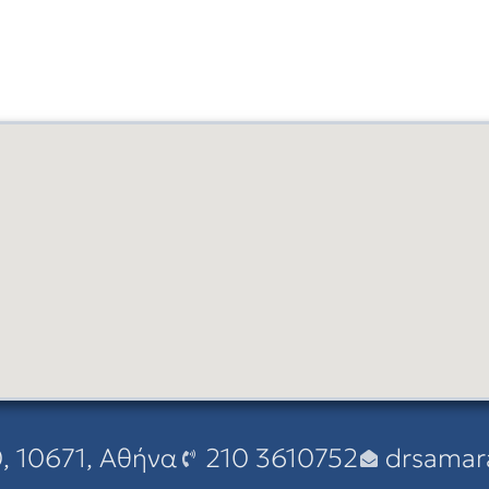
, 10671, Αθήνα
210 3610752
drsamar