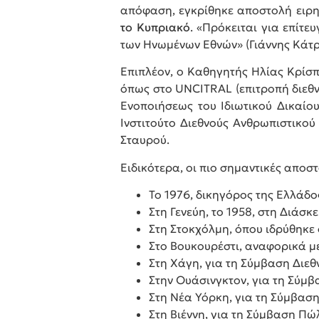
απόφαση, εγκρίθηκε αποστολή ειρ
το Κυπριακό
. «Πρόκειται για επίτε
των Ηνωμένων Εθνών» (Γιάννης Κάτρη
Επιπλέον, ο Καθηγητής Ηλίας Κρίσπ
όπως στο UNCITRAL (επιτροπή διεθν
Ενοποιήσεως του Ιδιωτικού Δικαίου,
Ινστιτούτο Διεθνούς Ανθρωπιστικού
Σταυρού.
Ειδικότερα, οι πιο σημαντικές αποστο
Το 1976, δικηγόρος της Ελλάδο
Στη Γενεύη, το 1958, στη Διάσκ
Στη Στοκχόλμη, όπου ιδρύθηκε
Στο Βουκουρέστι, αναφορικά μ
Στη Χάγη, για τη Σύμβαση Διεθ
Στην Ουάσινγκτον, για τη Σύμβ
Στη Νέα Υόρκη, για τη Σύμβα
Στη Βιέννη, για τη Σύμβαση 