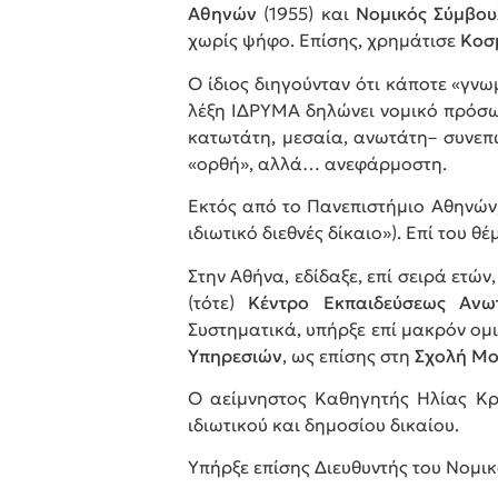
Αθηνών
(1955) και
Νομικός Σύμβου
χωρίς ψήφο. Επίσης, χρημάτισε
Κοσ
Ο ίδιος διηγούνταν ότι κάποτε «γνω
λέξη ΙΔΡΥΜΑ δηλώνει νομικό πρόσωπ
κατωτάτη, μεσαία, ανωτάτη– συνεπώ
«ορθή», αλλά… ανεφάρμοστη.
Εκτός από το Πανεπιστήμιο Αθηνών,
ιδιωτικό διεθνές δίκαιο»). Επί του
Στην Αθήνα, εδίδαξε, επί σειρά ετώ
(τότε)
Κέντρο Εκπαιδεύσεως Ανω
Συστηματικά, υπήρξε επί μακρόν ομ
Υπηρεσιών
, ως επίσης στη
Σχολή Μο
Ο αείμνηστος Καθηγητής Ηλίας Κρ
ιδιωτικού και δημοσίου δικαίου.
Υπήρξε επίσης Διευθυντής του Νομικ