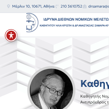
Μέρλιν 10, 10671, Αθήνα
210 3610752
drsamara@o
Καθηγ
Καθηγητής Νομ
Αντιπρόεδρος 