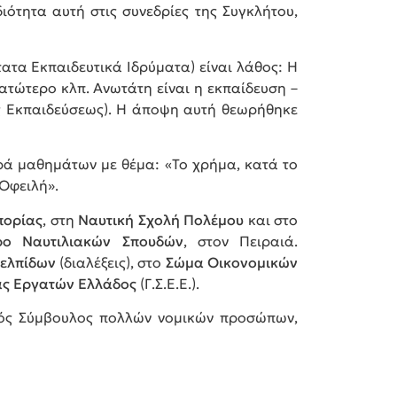
διότητα αυτή στις συνεδρίες της Συγκλήτου,
τατα Εκπαιδευτικά Ιδρύματα) είναι λάθος: Η
ατώτερο κλπ. Ανωτάτη είναι η εκπαίδευση –
της Εκπαιδεύσεως). Η άποψη αυτή θεωρήθηκε
ιρά μαθημάτων με θέμα: «Το χρήμα, κατά το
 Οφειλή».
πορίας
, στη
Ναυτική Σχολή Πολέμου
και στο
ρο Ναυτιλιακών Σπουδών
, στον Πειραιά.
υελπίδων
(διαλέξεις), στο
Σώμα Οικονομικών
ας Εργατών Ελλάδος
(Γ.Σ.Ε.Ε.).
κός Σύμβουλος πολλών νομικών προσώπων,