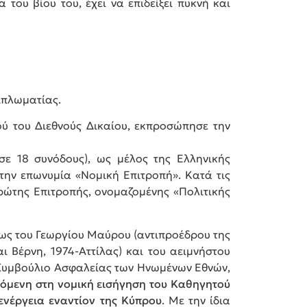
του βίου του, έχει να επιδείξει πυκνή και
ιπλωματίας.
ού του Διεθνούς Δικαίου, εκπροσώπησε την
ε 18 συνόδους), ως μέλος της Ελληνικής
την επωνυμία «Νομική Επιτροπή». Κατά τις
Πρώτης Επιτροπής, ονομαζομένης «Πολιτικής
δίως του Γεωργίου Μαύρου (αντιπροέδρου της
ι Βέρνη, 1974-Αττίλας) και του αειμνήστου
 Συμβούλιο Ασφαλείας των Ηνωμένων Εθνών,
λόμενη στη νομική εισήγηση του Καθηγητού
ενέργεια εναντίον της Κύπρου
. Με την ίδια