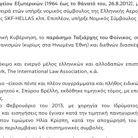
γείου Εξωτερικών (1964 έως το θάνατό του, 26.8.2012)
,
σειρά ετών υπήρξε νομικός σύμβουλος της Ελληνικής Αερο
ας SKF-HELLAS κλπ. Επιπλέον, υπήρξε Νομικός Σύμβουλος
νική Κυβέρνηση, το
παράσημο Ταξιάρχης του Φοίνικος
, 
ανισμών (κυρίως στα Ηνωμένα Έθνη) και διεθνών διασκέψ
δόκιμο και ενεργό μέλος ελληνικών και αλλοδαπών επισ
rk, The International Law Association, κ.ά.
ιο –είκοσι πέντε και πλέον συγγράμματα και πλήθος ειδικ
αθηγητού κ. Σπύρου Βρέλλη, εκδόθηκε τιμητικός τόμος, με
ς.
ο Φεβρουάριο του 2013, με χορηγία του Ιδρύματος
και εισηγήσεις που έγιναν κατά την τιμητική πανηγυρικ
στον τιμώμενο Ηλία Κρίσπη, κατά την αποχώρησή του 
περιλαμβάνει 46 επιστημονικές συμβολές.