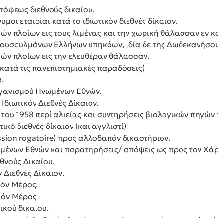
πόψεως διεθνούς δικαίου.
οι εταιρίαι κατά το ιδιωτικόν διεθνές δίκαιον.
ν πλοίων εις τους λιμένας και την χωρική θάλασσαν εν κ
μουσουλμάνων Ελλήνων υπηκόων, ιδία δε της Δωδεκανήσου
ών πλοίων εις την ελευθέραν θάλασσαν.
(κατά τις πανεπιστημιακές παραδόσεις)
.
ργανισμού Ηνωμένων Εθνών.
Ιδιωτικόν Διεθνές Δίκαιον.
 του 1958 περί αλιείας και συντηρήσεις βιολογικών πηγών
ικό διεθνές δίκαιον (και αγγλιστί).
sion rogatoire) προς αλλοδαπόν δικαστήριον.
μένων Εθνών και παρατηρήσεις/ απόψεις ως προς τον Χάρτ
εθνούς Δικαίου.
ν Διεθνές Δίκαιον.
ικόν Μέρος.
ικόν Μέρος
ικού δικαίου.