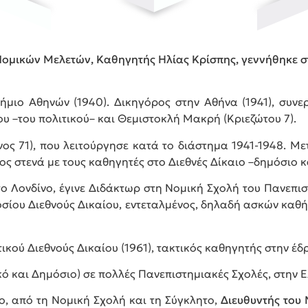
Νομικών Μελετών, Καθηγητής Ηλίας Κρίσπης, γεννήθηκε σ
ήμιο Αθηνών (1940). Δικηγόρος στην Αθήνα (1941), συν
 –του πολιτικού– και Θεμιστοκλή Μακρή (Κριεζώτου 7).
ος 71), που λειτούργησε κατά το διάστημα 1941-1948. Μ
ς στενά με τους καθηγητές στο Διεθνές Δίκαιο –δημόσιο κα
το Λονδίνο, έγινε Διδάκτωρ στη Νομική Σχολή του Πανεπισ
οσίου Διεθνούς Δικαίου, εντεταλμένος, δηλαδή ασκών καθ
κού Διεθνούς Δικαίου (1961), τακτικός καθηγητής στην έδρ
ικό και Δημόσιο) σε πολλές Πανεπιστημιακές Σχολές, στην 
io, από τη Νομική Σχολή και τη Σύγκλητο,
Διευθυντής του