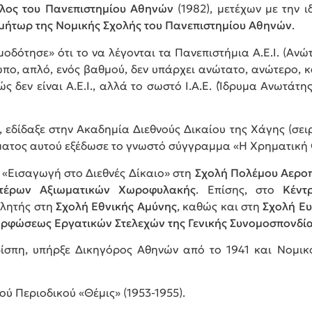
λος του Πανεπιστημίου Αθηνών
(1982), μετέχων με την ι
μήτωρ της Νομικής Σχολής του Πανεπιστημίου Αθηνών
.
μοδότησε» ότι το να λέγονται τα Πανεπιστήμια Α.Ε.Ι. (Ανώ
ο, απλό, ενός βαθμού, δεν υπάρχει ανώτατο, ανώτερο, κ
ς δεν είναι Α.Ε.Ι., αλλά το σωστό Ι.Α.Ε. (Ίδρυμα Ανωτά
 εδίδαξε στην Ακαδημία Διεθνούς Δικαίου της Χάγης (σε
 θέματος αυτού εξέδωσε το γνωστό σύγγραμμα «Η Χρηματική
ν, «Εισαγωγή στο Διεθνές Δίκαιο» στη
Σχολή Πολέμου Αερο
τέρων Αξιωματικών Χωροφυλακής
. Επίσης, στο
Κέντ
ιλητής στη
Σχολή Εθνικής Αμύνης
, καθώς και στη
Σχολή Ε
ρφώσεως Εργατικών Στελεχών της Γενικής Συνομοσπονδί
ίσπη, υπήρξε Δικηγόρος Αθηνών από το 1941 και Νομι
ού Περιοδικού «Θέμις» (1953-1955).