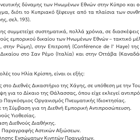
ηνευτικής δύναμης των Ηνωμένων Εθνών στην Κύπρο και
ο
υγμα, διότι το Κυπριακό ξέφευγε από τα πλαίσια των συν
ς, σελ. 193).
ης συμμετείχε συστηματικά, πολλά χρόνια, σε διασκέψεις
ούς εμπορικού δικαίου των Ηνωμένων Εθνών – τακτικό μέλο
 στην Ρώμη), στην Επιτροπή (Conférence de l’ Haye) της
 Δικαίου στο Σαν Ρέμο (Ιταλία) και στην Οττάβα (Καναδ
λές του Ηλία Κρίσπη, είναι οι εξής:
ς στο Διεθνές Δικαστήριο της Χάγης, σε υπόθεση με την Το
εψη για το Δίκαιο της Θάλασσας, όπου είχε εκλεγεί αντιπρό
 ο Παγκόσμιος Οργανισμός Πνευματικής Ιδιοκτησίας.
ε τη Σύμβαση για τη Διεθνή Εμπορική Αντιπροσώπευση.
νούς Υιοθεσίας.
αση Διεθνούς Διαθήκης.
ση Παραγραφής Αστικών Αξιώσεων.
Πώλησης Ενσώματων Κινητών Πραγμάτων.