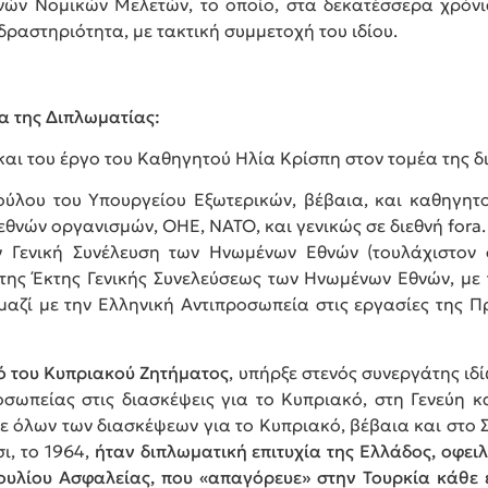
νών Νομικών Μελετών, το οποίο, στα δεκατέσσερα χρόνια 
ραστηριότητα, με τακτική συμμετοχή του ιδίου.
α της Διπλωματίας:
και του έργο του Καθηγητού Ηλία Κρίσπη στον τομέα της δ
ούλου του Υπουργείου Εξωτερικών, βέβαια, και καθηγητ
θνών οργανισμών, ΟΗΕ, ΝΑΤΟ, και γενικώς σε διεθνή fora.
 Γενική Συνέλευση των Ηνωμένων Εθνών (τουλάχιστον σ
της Έκτης Γενικής Συνελεύσεως των Ηνωμένων Εθνών, με 
 μαζί με την Ελληνική Αντιπροσωπεία στις εργασίες της 
ό του Κυπριακού Ζητήματος
, υπήρξε στενός συνεργάτης ι
ωπείας στις διασκέψεις για το Κυπριακό, στη Γενεύη κα
ε όλων των διασκέψεων για το Κυπριακό, βέβαια και στο
ι, το 1964,
ήταν διπλωματική επιτυχία της Ελλάδος, οφει
υλίου Ασφαλείας, που «απαγόρευε» στην Τουρκία κάθε 